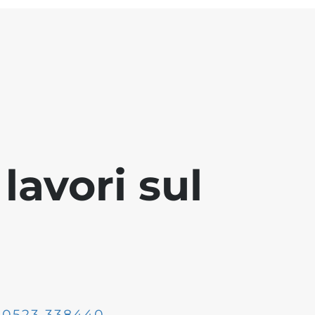
lavori sul
:
0523 338440